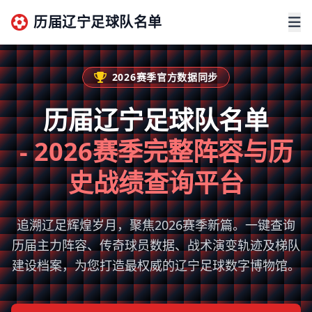
历届辽宁足球队名单
2026赛季官方数据同步
历届辽宁足球队名单
- 2026赛季完整阵容与历
史战绩查询平台
追溯辽足辉煌岁月，聚焦2026赛季新篇。一键查询
历届主力阵容、传奇球员数据、战术演变轨迹及梯队
建设档案，为您打造最权威的辽宁足球数字博物馆。