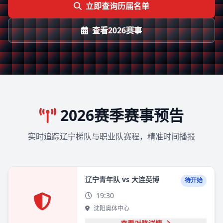
立即查询历届名单
查看2026赛事
2026赛季赛事预告
实时追踪辽宁梯队与职业队赛程，精准时间播报
辽宁青年队 vs 大连英博
待开始
19:30
沈阳奥体中心