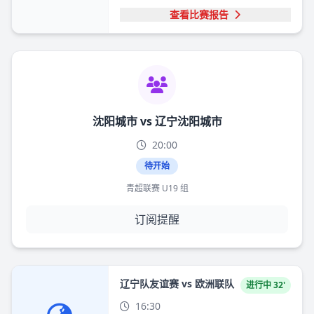
查看比赛报告
沈阳城市 vs 辽宁沈阳城市
20:00
待开始
青超联赛 U19 组
订阅提醒
辽宁队友谊赛 vs 欧洲联队
进行中 32'
16:30